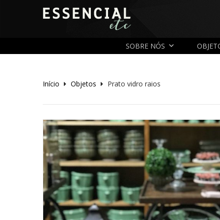
SOBRE NÓS
OBJET
Início
Objetos
Prato vidro raios