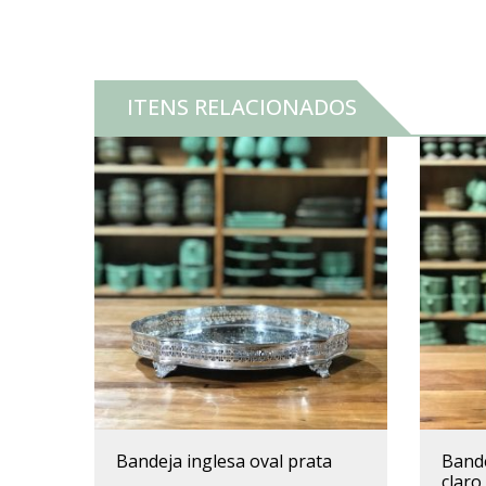
ITENS RELACIONADOS
bandeja inglesa oval prata
bandeja redonda alça ratan
claro