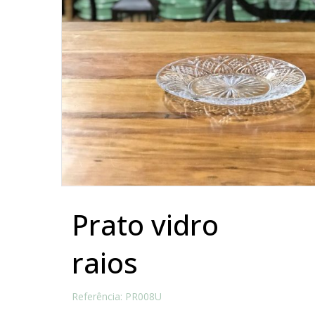
prato vidro
raios
Referência: PR008U