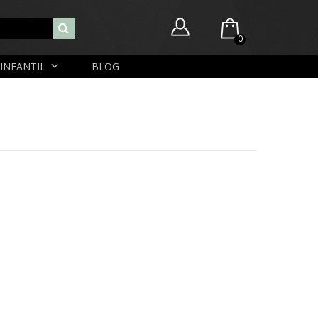
0
INFANTIL
BLOG
Você ainda não possui itens no seu carrinho.
Nome de usuário ou endereço de e-mail
R$
0,00
SUBTOTAL:
Senha
Lembrar-me
Lost Password
Cadastrar Conta