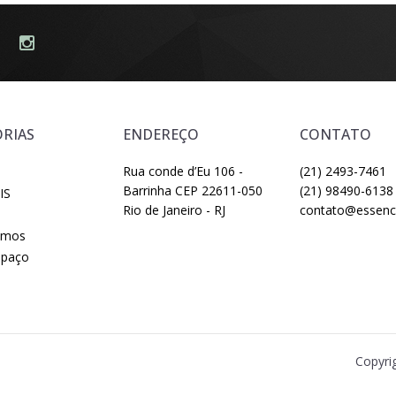
RIAS
ENDEREÇO
CONTATO
Rua conde d’Eu 106 -
(21) 2493-7461
Barrinha CEP 22611-050
(21) 98490-6138
IS
Rio de Janeiro - RJ
contato@essenci
omos
spaço
Copyri