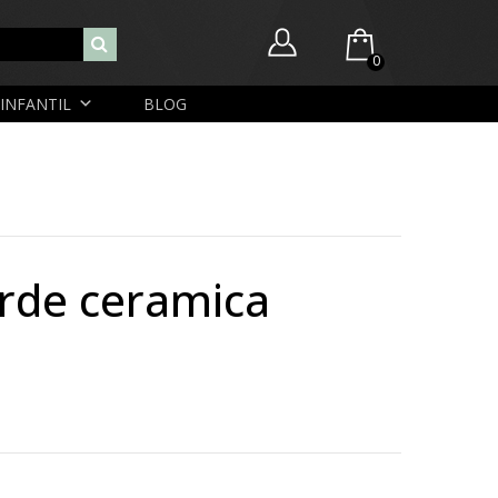
0
INFANTIL
BLOG
Você ainda não possui itens no seu carrinho.
Nome de usuário ou endereço de e-mail
R$
0,00
SUBTOTAL:
Senha
erde ceramica
Lembrar-me
Lost Password
Cadastrar Conta