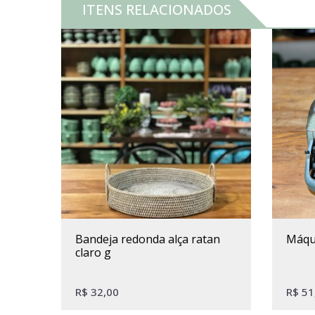
ITENS RELACIONADOS
bandeja redonda alça ratan
máq
claro g
R$
32,00
R$
51