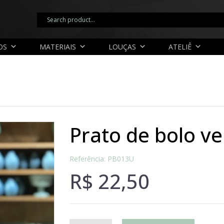
OS
MATERIAIS
LOUÇAS
ATELIÊ
prato de bolo v
Referência: PB013U
R$
22,50