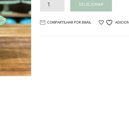
Prato
SELECIONAR
de
COMPARTILHAR POR EMAIL
ADICION
Bolo
verde
ceramica
quantidade