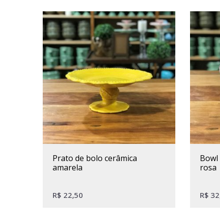
prato de bolo cerâmica
bowl cerâmica flores branco e
amarela
rosa
R$
22,50
R$
32