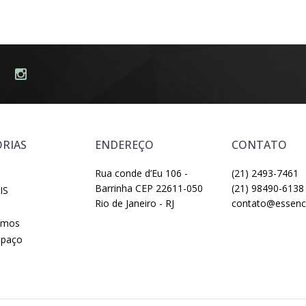
RIAS
ENDEREÇO
CONTATO
Rua conde d’Eu 106 -
(21) 2493-7461
Barrinha CEP 22611-050
(21) 98490-6138
IS
Rio de Janeiro - RJ
contato@essenci
omos
spaço