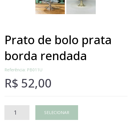
prato de bolo prata
borda rendada
Referência: PB011U
R$
52,00
Prato
SELECIONAR
de