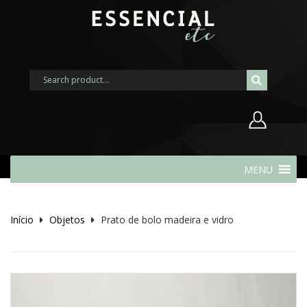
Nome de usuário ou endereço de
MENU
e-mail
Início
Objetos
Prato de bolo madeira e vidro
Senha
Lembrar-me