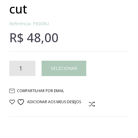
cut
Referência: PB008U
R$
48,00
Prato
SELECIONAR
de
COMPARTILHAR POR EMAIL
bolo
ADICIONAR AOS MEUS DESEJOS
COMPARAR
Deep
Cut