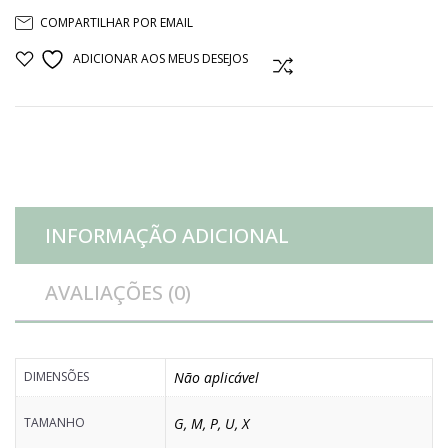
COMPARTILHAR POR EMAIL
madeira
ADICIONAR AOS MEUS DESEJOS
COMPARAR
e
ferro
quantidade
INFORMAÇÃO ADICIONAL
AVALIAÇÕES (0)
DIMENSÕES
Não aplicável
TAMANHO
G
,
M
,
P
,
U
,
X