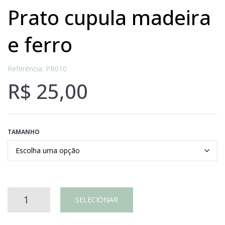
prato cupula madeira
e ferro
Referência: PR010
R$
25,00
TAMANHO
Prato
SELECIONAR
cupula