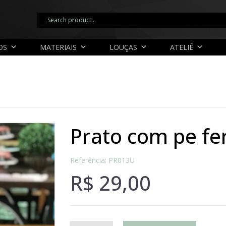
OS
MATERIAIS
LOUÇAS
ATELIÊ
prato com pe fe
Referência: PR013U
R$
29,00