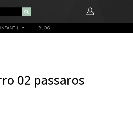
INFANTIL
BLOG
Nome de usuário ou endereço de e-mail
Senha
rro 02 passaros
Lembrar-me
Lost Password
Cadastrar Conta