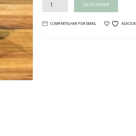
Prato
SELECIONAR
com
COMPARTILHAR POR EMAIL
ADICION
pe
ferro
02
passaros
quantidade