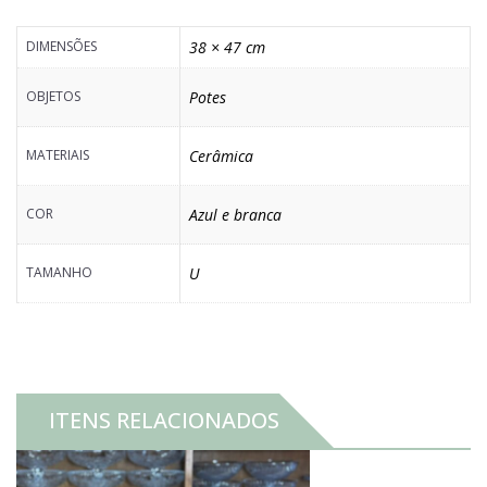
branca
DIMENSÕES
38 × 47 cm
quantidade
OBJETOS
Potes
MATERIAIS
Cerâmica
COR
Azul e branca
TAMANHO
U
ITENS RELACIONADOS