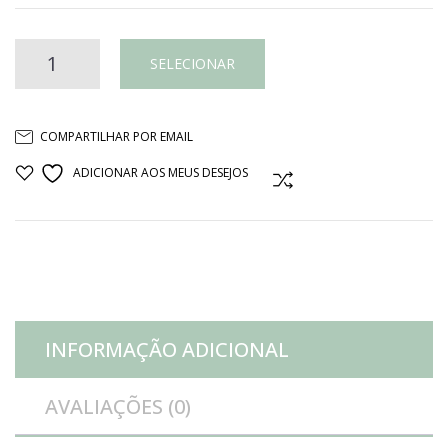
Pote
SELECIONAR
com
COMPARTILHAR POR EMAIL
tampa
ADICIONAR AOS MEUS DESEJOS
COMPARAR
estampado
bojudo
porcelana
INFORMAÇÃO ADICIONAL
azul
AVALIAÇÕES (0)
e