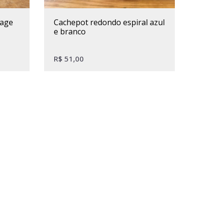
tage
cachepot redondo espiral azul
e branco
R$
51,00