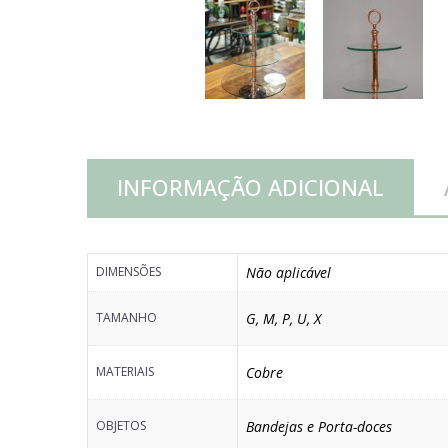
INFORMAÇÃO ADICIONAL
DIMENSÕES
Não aplicável
TAMANHO
G
,
M
,
P
,
U
,
X
MATERIAIS
Cobre
OBJETOS
Bandejas e Porta-doces