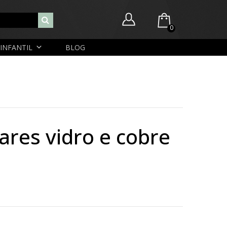
0
INFANTIL
BLOG
Você ainda não possui itens no seu carrinho.
Nome de usuário ou endereço de e-mail
R$
0,00
SUBTOTAL:
Senha
ares vidro e cobre
Lembrar-me
Lost Password
Cadastrar Conta