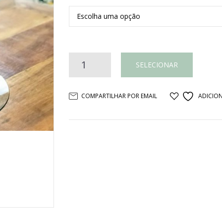
Porta-
SELECIONAR
doces
COMPARTILHAR POR EMAIL
ADICION
andares
vidro
e
cobre
quantidade