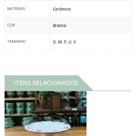
MATERIAIS
Cerâmica
COR
Branca
TAMANHO
G
,
M
,
P
,
U
,
X
ITENS RELACIONADOS