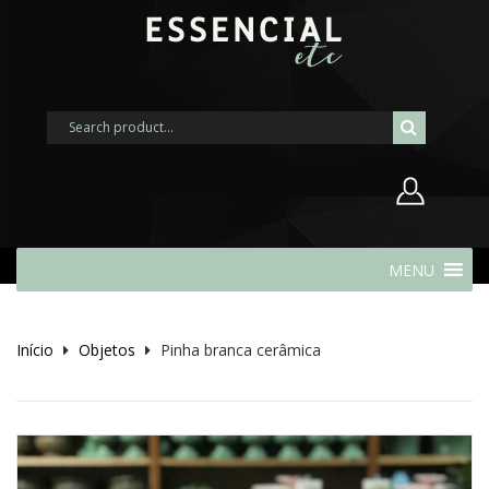
Nome de usuário ou endereço de
MENU
e-mail
Início
Objetos
Pinha branca cerâmica
Senha
Lembrar-me