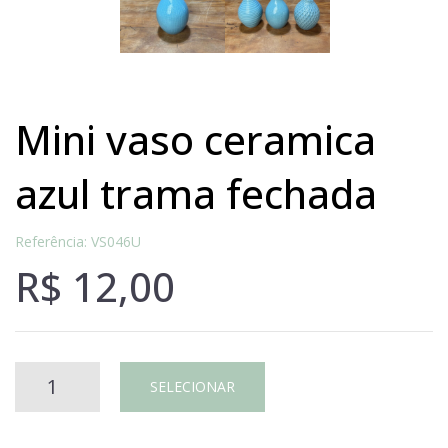
mini vaso ceramica
azul trama fechada
Referência: VS046U
R$
12,00
Mini
SELECIONAR
vaso