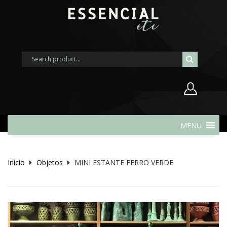
Nome de usuário ou endereço de
MENU
e-mail
Início
Objetos
MINI ESTANTE FERRO VERDE
Senha
Lembrar-me