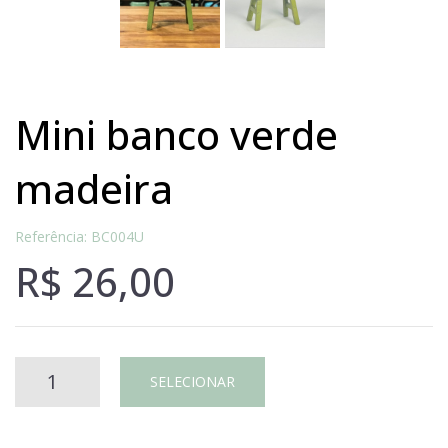
mini banco verde
madeira
Referência: BC004U
R$
26,00
MINI
SELECIONAR
BANCO