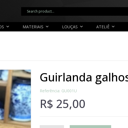
OS
MATERIAIS
LOUÇAS
ATELIÊ
guirlanda galho
Referência: GU001U
R$
25,00