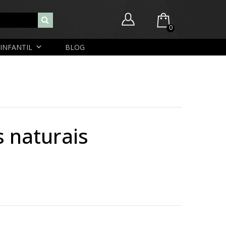
0
INFANTIL
BLOG
Você ainda não possui itens no seu carrinho.
Nome de usuário ou endereço de e-mail
R$
0,00
SUBTOTAL:
Senha
s naturais
Lembrar-me
Lost Password
Cadastrar Conta