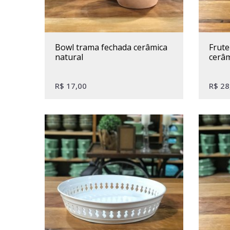
bowl trama fechada cerâmica
fruteira com borda rendada
natural
cerâm
R$
17,00
R$
28