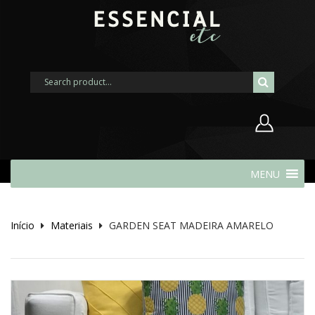
Nome de usuário ou endereço de
MENU
e-mail
Início
Materiais
GARDEN SEAT MADEIRA AMARELO
Senha
Lembrar-me