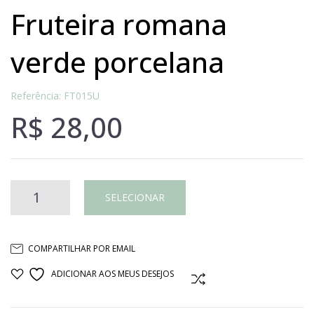
fruteira romana
verde porcelana
Referência: FT015U
R$
28,00
Fruteira
SELECIONAR
romana
COMPARTILHAR POR EMAIL
verde
ADICIONAR AOS MEUS DESEJOS
COMPARAR
porcelana