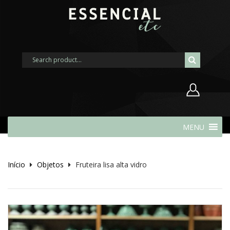
Nome de usuário ou endereço de
MENU
e-mail
Início
Objetos
Fruteira lisa alta vidro
Senha
Lembrar-me