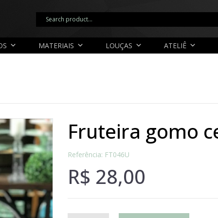
OS
MATERIAIS
LOUÇAS
ATELIÊ
fruteira gomo c
Referência: FT046U
R$
28,00