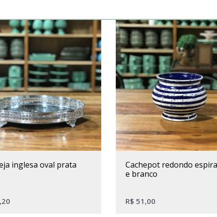
eja inglesa oval prata
cachepot redondo espiral azul
e branco
,20
R$
51,00