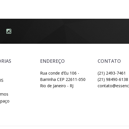
RIAS
ENDEREÇO
CONTATO
Rua conde d’Eu 106 -
(21) 2493-7461
Barrinha CEP 22611-050
(21) 98490-6138
IS
Rio de Janeiro - RJ
contato@essenci
omos
spaço