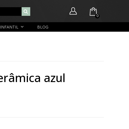
0
INFANTIL
BLOG
Você ainda não possui itens no seu carrinho.
Nome de usuário ou endereço de e-mail
R$
0,00
SUBTOTAL:
Senha
erâmica azul
Lembrar-me
Lost Password
Cadastrar Conta