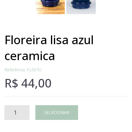
floreira lisa azul
ceramica
Referência: FL007U
R$
44,00
Floreira
SELECIONAR
lisa