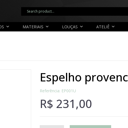
OS
MATERIAIS
LOUÇAS
ATELIÊ
espelho proven
Referência: EP001U
R$
231,00