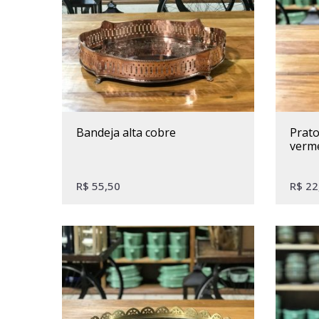
bandeja alta cobre
prato de bolo cerâmica
verm
R$
55,50
R$
22