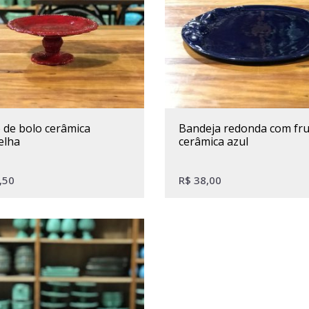
bandeja redonda com frutas
elha
cerâmica azul
,50
R$
38,00