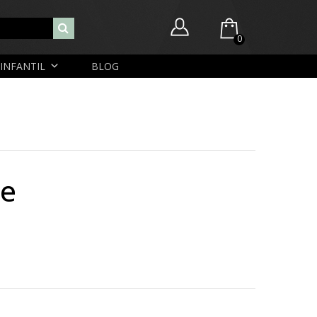
0
INFANTIL
BLOG
Você ainda não possui itens no seu carrinho.
Nome de usuário ou endereço de e-mail
R$
0,00
SUBTOTAL:
Senha
ce
Lembrar-me
Lost Password
Cadastrar Conta