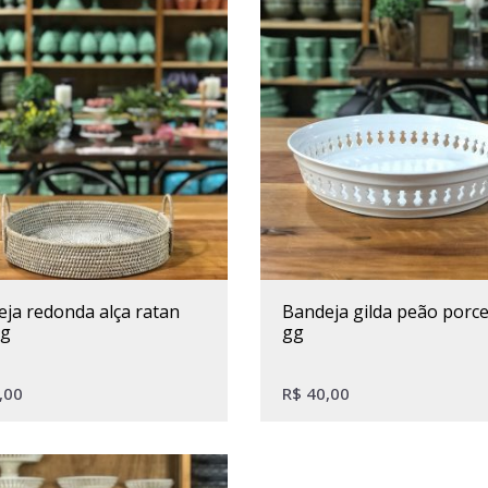
bandeja gilda peão porcelana
 g
gg
,00
R$
40,00