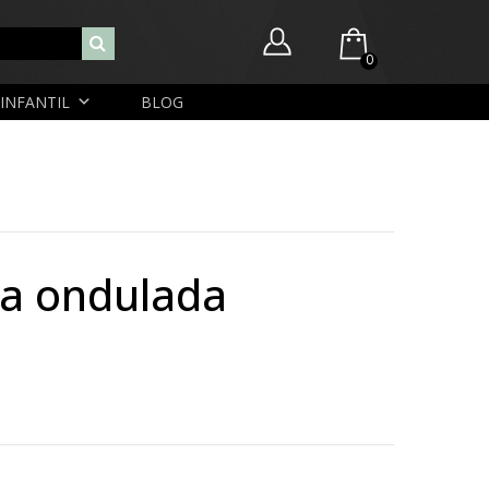
0
INFANTIL
BLOG
Você ainda não possui itens no seu carrinho.
Nome de usuário ou endereço de e-mail
R$
0,00
SUBTOTAL:
Senha
ra ondulada
Lembrar-me
Lost Password
Cadastrar Conta