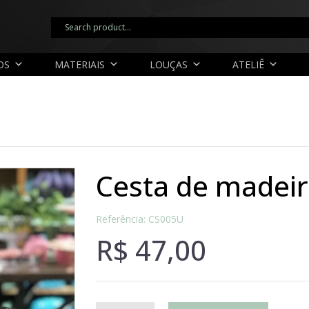
OS
MATERIAIS
LOUÇAS
ATELIÊ
cesta de madei
Referência: CS005U
R$
47,00