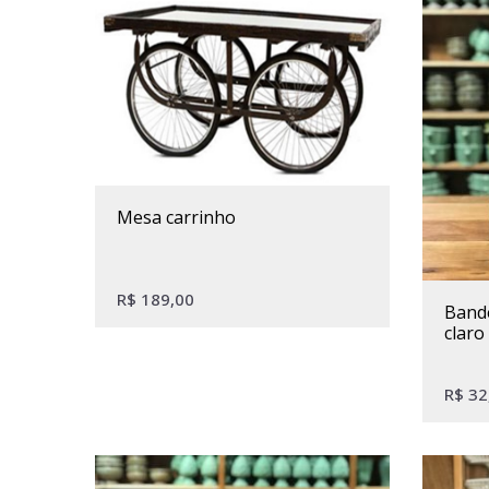
mesa carrinho
R$
189,00
bandeja redonda alça ratan
claro
R$
32