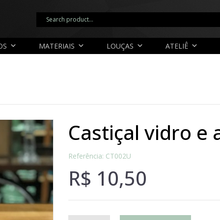
OS
MATERIAIS
LOUÇAS
ATELIÊ
castiçal vidro e
Referência: CT002U
R$
10,50