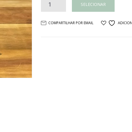
Castiçal
SELECIONAR
vidro
COMPARTILHAR POR EMAIL
ADICION
e
alpaca
quantidade