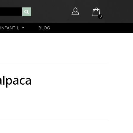
0
INFANTIL
BLOG
Você ainda não possui itens no seu carrinho.
Nome de usuário ou endereço de e-mail
R$
0,00
SUBTOTAL:
Senha
 alpaca
Lembrar-me
Lost Password
Cadastrar Conta