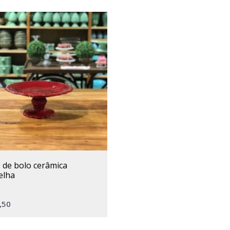
elha
,50