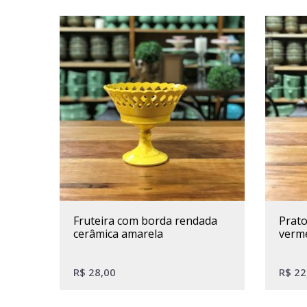
fruteira com borda rendada
prato de bolo cerâmica
cerâmica amarela
verm
R$
28,00
R$
22