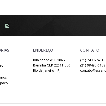
RIAS
ENDEREÇO
CONTATO
Rua conde d’Eu 106 -
(21) 2493-7461
Barrinha CEP 22611-050
(21) 98490-6138
IS
Rio de Janeiro - RJ
contato@essenci
omos
spaço