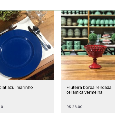
plat azul marinho
fruteira borda rendada
cerâmica vermelha
10
R$
28,00