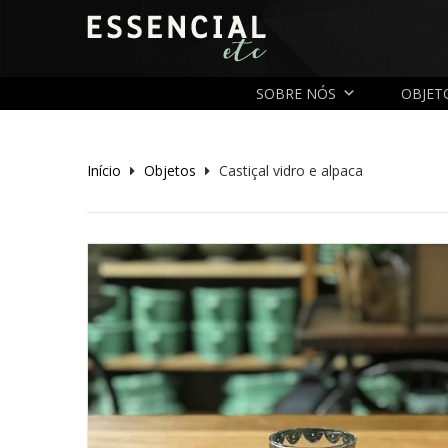
SOBRE NÓS
OBJET
Início
Objetos
Castiçal vidro e alpaca