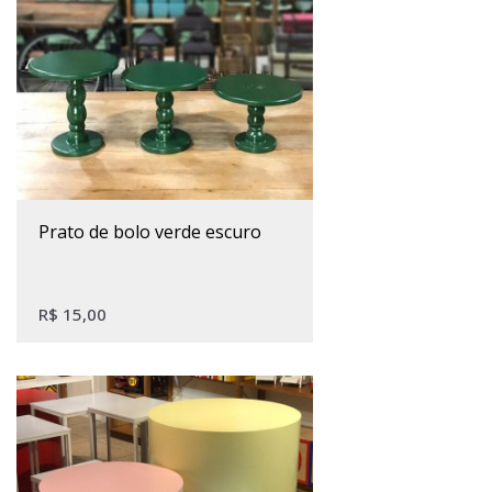
Este produto tem várias variantes. As opções podem ser escolhidas na página do produto
prato de bolo verde escuro
R$
15,00