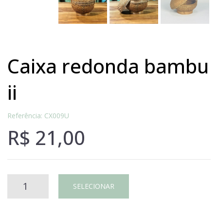
caixa redonda bambu
ii
Referência: CX009U
R$
21,00
Caixa
SELECIONAR
redonda