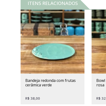
ITENS RELACIONADOS
bandeja redonda com frutas
bowl cerâmica flores branco e
cerâmica verde
rosa
R$
38,00
R$
32