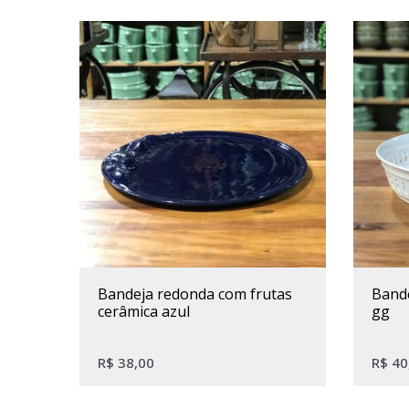
bandeja redonda com frutas
bandeja gilda peão porcelana
cerâmica azul
gg
R$
38,00
R$
40