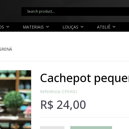
OS
MATERIAIS
LOUÇAS
ATELIÊ
GRENÁ
cachepot pequ
Referência: CP042U
R$
24,00