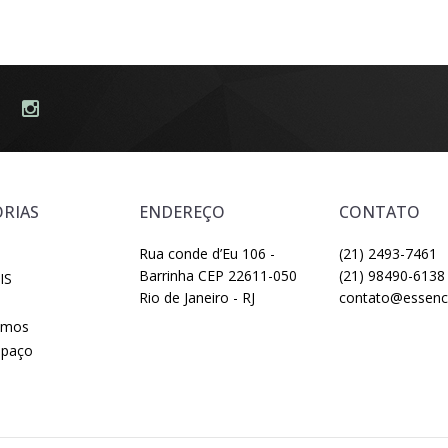
RIAS
ENDEREÇO
CONTATO
Rua conde d’Eu 106 -
(21) 2493-7461
Barrinha CEP 22611-050
(21) 98490-6138
IS
Rio de Janeiro - RJ
contato@essenci
omos
spaço