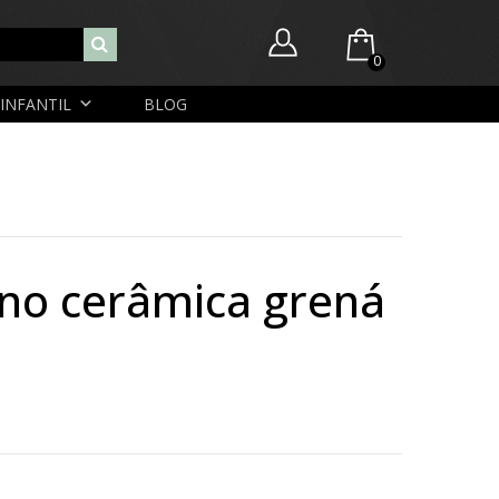
0
INFANTIL
BLOG
Você ainda não possui itens no seu carrinho.
Nome de usuário ou endereço de e-mail
R$
0,00
SUBTOTAL:
Senha
eno cerâmica grená
Lembrar-me
Lost Password
Cadastrar Conta