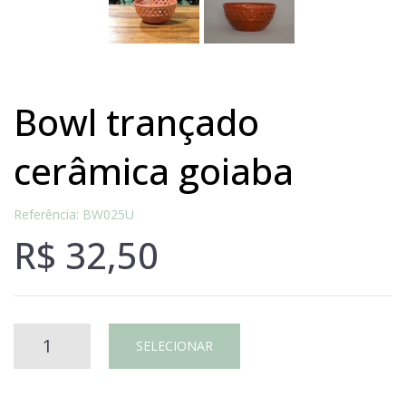
bowl trançado
cerâmica goiaba
Referência: BW025U
R$
32,50
BOWL
SELECIONAR
TRANÇADO