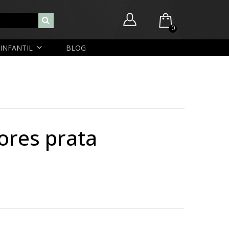
0
INFANTIL
BLOG
Você ainda não possui itens no seu carrinho.
Nome de usuário ou endereço de e-mail
R$
0,00
SUBTOTAL:
Senha
lores prata
Lembrar-me
Lost Password
Cadastrar Conta