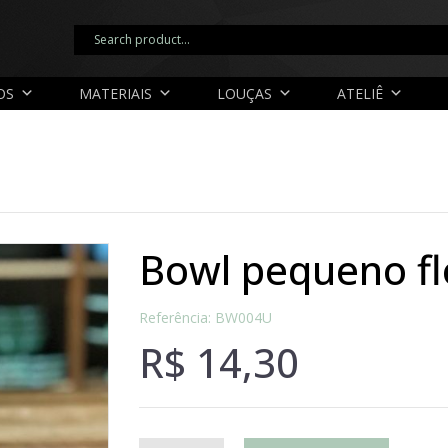
OS
MATERIAIS
LOUÇAS
ATELIÊ
bowl pequeno f
Referência: BW004U
R$
14,30