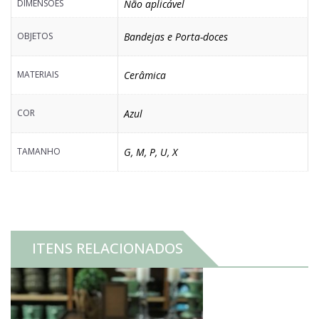
DIMENSÕES
Não aplicável
OBJETOS
Bandejas e Porta-doces
MATERIAIS
Cerâmica
COR
Azul
TAMANHO
G
,
M
,
P
,
U
,
X
ITENS RELACIONADOS