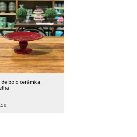
elha
,50