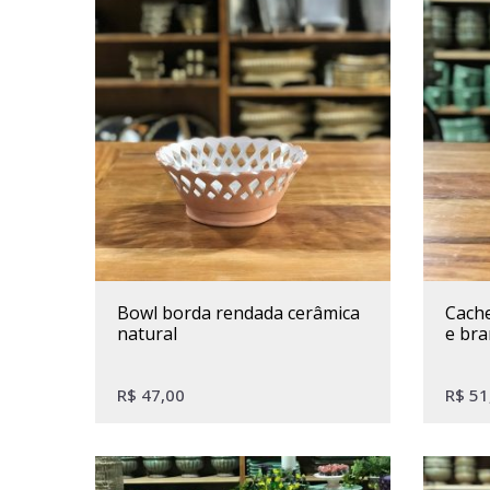
bowl borda rendada cerâmica
cachepot redondo espiral azul
natural
e br
R$
47,00
R$
51