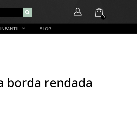
0
INFANTIL
BLOG
Você ainda não possui itens no seu carrinho.
Nome de usuário ou endereço de e-mail
R$
0,00
SUBTOTAL:
Senha
Lembrar-me
Lost Password
Cadastrar Conta