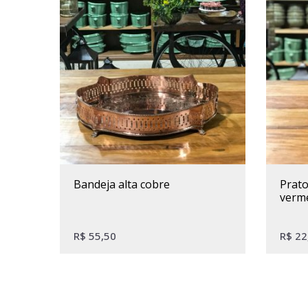
bandeja alta cobre
prato de bolo cerâmica
verm
R$
55,50
R$
22