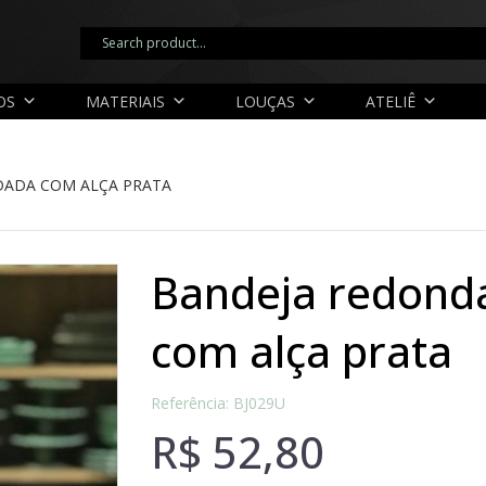
OS
MATERIAIS
LOUÇAS
ATELIÊ
ADA COM ALÇA PRATA
bandeja redonda borda rendada
com alça prata
Referência: BJ029U
R$
52,80