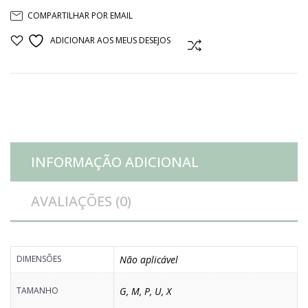
COMPARTILHAR POR EMAIL
INDIANA
ADICIONAR AOS MEUS DESEJOS
COMPARAR
quantidade
INFORMAÇÃO ADICIONAL
AVALIAÇÕES (0)
DIMENSÕES
Não aplicável
TAMANHO
G
,
M
,
P
,
U
,
X