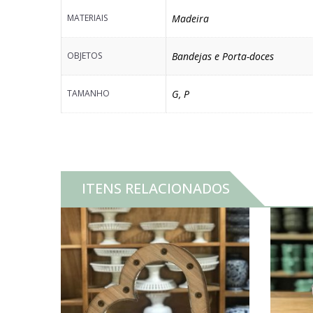
MATERIAIS
Madeira
OBJETOS
Bandejas e Porta-doces
TAMANHO
G
,
P
ITENS RELACIONADOS