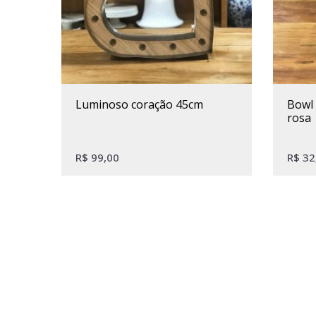
luminoso coração 45cm
bowl cerâmica flores branco e
rosa
R$
99,00
R$
32