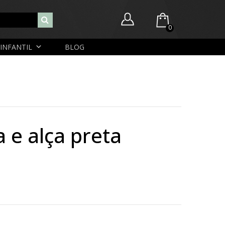
0
INFANTIL
BLOG
Você ainda não possui itens no seu carrinho.
Nome de usuário ou endereço de e-mail
R$
0,00
SUBTOTAL:
Senha
 e alça preta
Lembrar-me
Lost Password
Cadastrar Conta