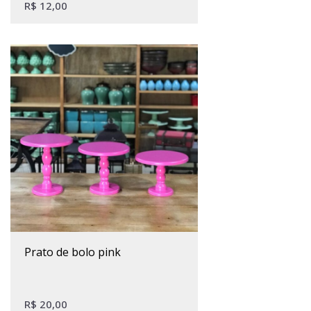
R$
12,00
Este produto tem várias variantes. As opções podem ser escolhidas na página do produto
prato de bolo pink
R$
20,00