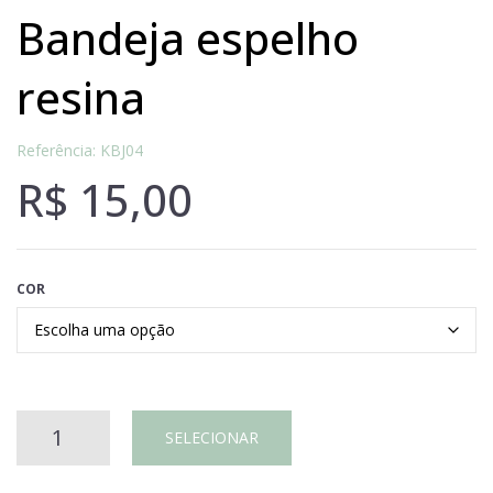
bandeja espelho
resina
Referência: KBJ04
R$
15,00
COR
Bandeja
SELECIONAR
espelho