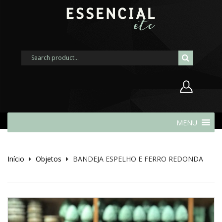
Nome de usuário ou endereço de
MENU
e-mail
Início
Objetos
BANDEJA ESPELHO E FERRO REDONDA
Senha
Lembrar-me