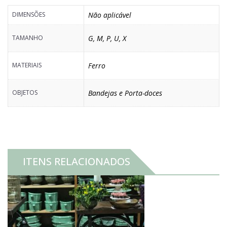
DIMENSÕES
Não aplicável
TAMANHO
G
,
M
,
P
,
U
,
X
MATERIAIS
Ferro
OBJETOS
Bandejas e Porta-doces
ITENS RELACIONADOS