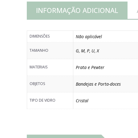
INFORMAÇÃO ADICIONAL
DIMENSÕES
Não aplicável
TAMANHO
G
,
M
,
P
,
U
,
X
MATERIAIS
Prata e Pewter
OBJETOS
Bandejas e Porta-doces
TIPO DE VIDRO
Cristal