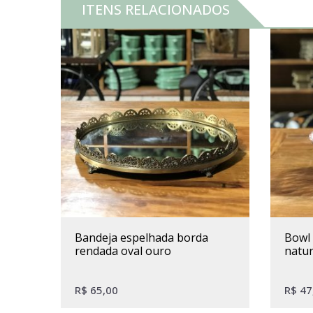
ITENS RELACIONADOS
bandeja espelhada borda
bowl borda rendada cerâmica
rendada oval ouro
natur
R$
65,00
R$
47