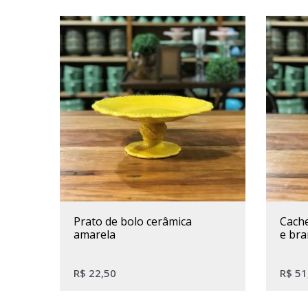
prato de bolo cerâmica
cachepot redondo espiral azul
amarela
e br
R$
22,50
R$
51