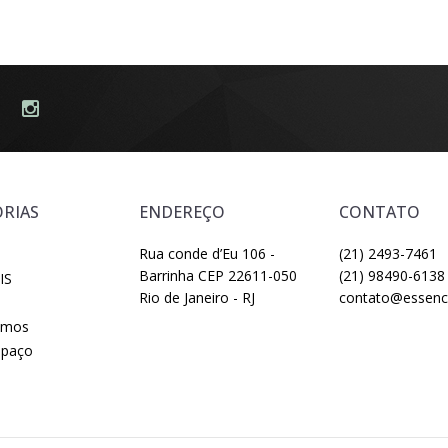
RIAS
ENDEREÇO
CONTATO
Rua conde d’Eu 106 -
(21) 2493-7461
Barrinha CEP 22611-050
(21) 98490-6138
IS
Rio de Janeiro - RJ
contato@essenci
omos
spaço