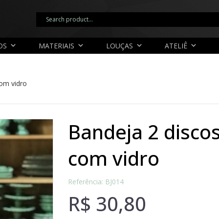
OS
MATERIAIS
LOUÇAS
ATELIÊ
om vidro
bandeja 2 discos redonda prata
com vidro
Referência: BJ014
R$
30,80