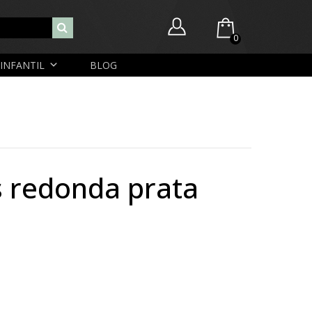
0
INFANTIL
BLOG
Você ainda não possui itens no seu carrinho.
Nome de usuário ou endereço de e-mail
R$
0,00
SUBTOTAL:
Senha
Lembrar-me
Lost Password
Cadastrar Conta