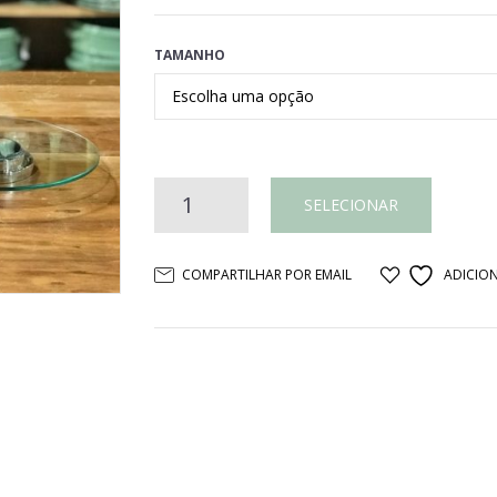
TAMANHO
Bandeja
SELECIONAR
2
COMPARTILHAR POR EMAIL
ADICION
discos
redonda
prata
com