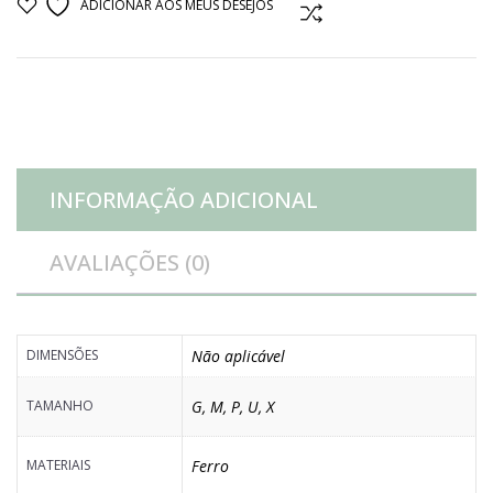
ADICIONAR AOS MEUS DESEJOS
COMPARAR
quantidade
INFORMAÇÃO ADICIONAL
AVALIAÇÕES (0)
DIMENSÕES
Não aplicável
TAMANHO
G
,
M
,
P
,
U
,
X
MATERIAIS
Ferro