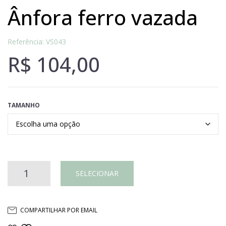
ânfora ferro vazada
Referência: VS043
R$
104,00
TAMANHO
Ânfora
SELECIONAR
ferro
COMPARTILHAR POR EMAIL
vazada