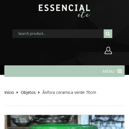
Nome de usuário ou endereço de
MENU
e-mail
Início
Objetos
Ânfora ceramica verde 70cm
Senha
Lembrar-me