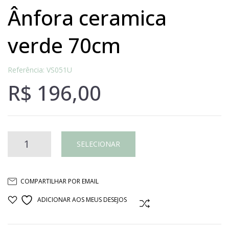
ânfora ceramica
verde 70cm
Referência: VS051U
R$
196,00
Ânfora
SELECIONAR
ceramica
COMPARTILHAR POR EMAIL
verde
ADICIONAR AOS MEUS DESEJOS
COMPARAR
70cm