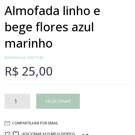
almofada linho e
bege flores azul
marinho
Referência: AM194U
R$
25,00
Almofada
SELECIONAR
linho
COMPARTILHAR POR EMAIL
e
ADICIONAR AOS MEUS DESEJOS
COMPARAR