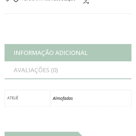
bege
flores
azul
INFORMAÇÃO ADICIONAL
marinho
AVALIAÇÕES (0)
quantidade
ATELIÊ
Almofadas