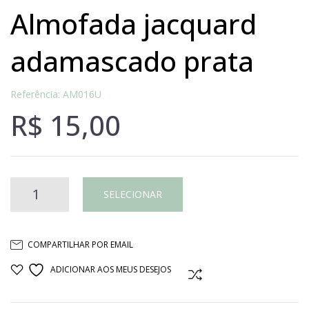
almofada jacquard
adamascado prata
Referência: AM016U
R$
15,00
Almofada
SELECIONAR
jacquard
COMPARTILHAR POR EMAIL
adamascado
ADICIONAR AOS MEUS DESEJOS
COMPARAR
prata