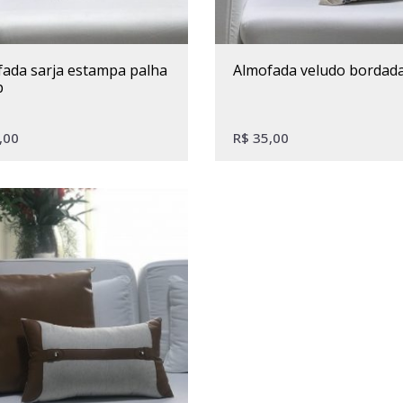
almofada veludo bordada
p
,00
R$
35,00