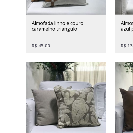
almofada linho e couro
almofada sarja estampa palha
caramelho triangulo
azul 
R$
45,00
R$
13