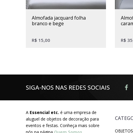
almofada jacquard folha
almofada linho e couro
branco e bege
caram
R$
15,00
R$
35
SIGA-NOS NAS REDES SOCIAIS
A
Essencial etc.
é uma empresa de
CATEGO
aluguel de objetos de decoração para
eventos e festas. Conheça mais sobre
OBJETOS
nós na página
Quem Somos
.