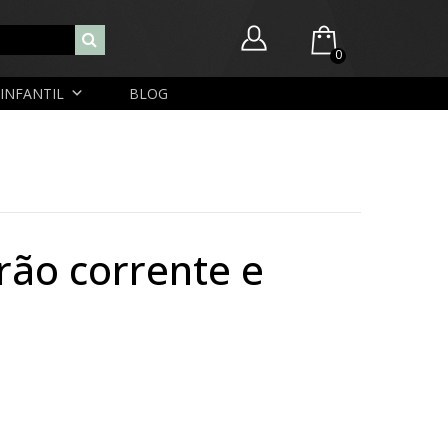
0
INFANTIL
BLOG
Você ainda não possui itens no seu carrinho.
Nome de usuário ou endereço de e-mail
R$
0,00
SUBTOTAL:
Senha
Lembrar-me
Lost Password
Cadastrar Conta