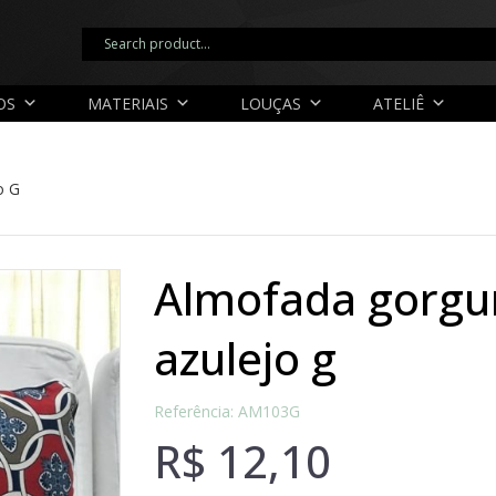
OS
MATERIAIS
LOUÇAS
ATELIÊ
o G
almofada gorgurão corrente e
azulejo g
Referência: AM103G
R$
12,10