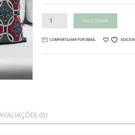
Almofada
SELECIONAR
gorgurão
COMPARTILHAR POR EMAIL
ADICION
corrente
e
azulejo
G
quantidade
AVALIAÇÕES (0)