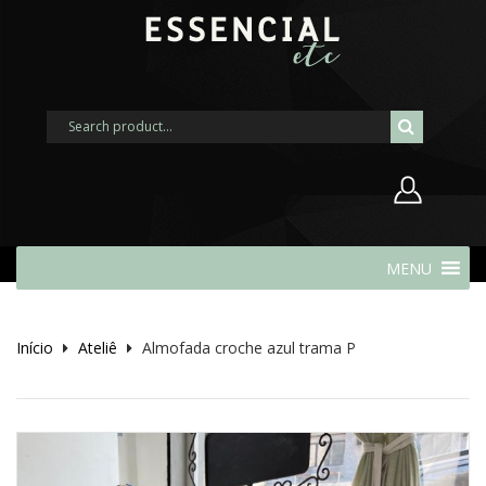
Nome de usuário ou endereço de
MENU
e-mail
Início
Ateliê
Almofada croche azul trama P
Senha
Lembrar-me