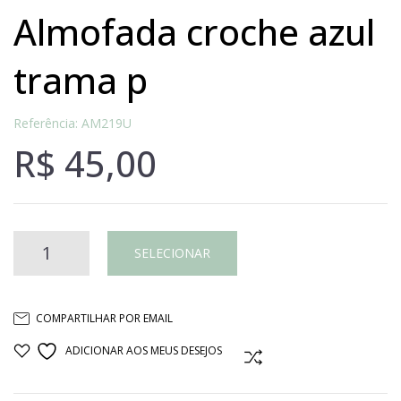
almofada croche azul
trama p
Referência: AM219U
R$
45,00
Almofada
SELECIONAR
croche
COMPARTILHAR POR EMAIL
azul
ADICIONAR AOS MEUS DESEJOS
COMPARAR
trama