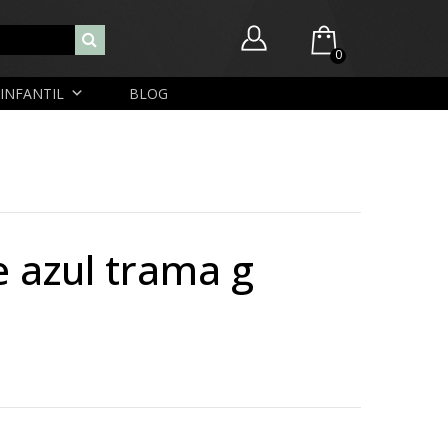
0
INFANTIL
BLOG
Você ainda não possui itens no seu carrinho.
Nome de usuário ou endereço de e-mail
R$
0,00
SUBTOTAL:
Senha
e azul trama g
Lembrar-me
Lost Password
Cadastrar Conta