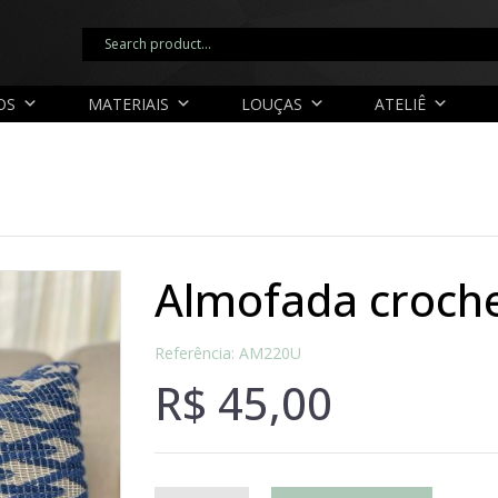
OS
MATERIAIS
LOUÇAS
ATELIÊ
almofada croch
Referência: AM220U
R$
45,00