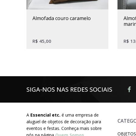
almofada couro caramelo
almofada sarja branco
marin
R$
45,00
R$
13
SIGA-NOS NAS REDES SOCIAIS
A
Essencial etc.
é uma empresa de
CATEGO
aluguel de objetos de decoração para
eventos e festas. Conheça mais sobre
OBJETOS
nós na página
Quem Somos
.