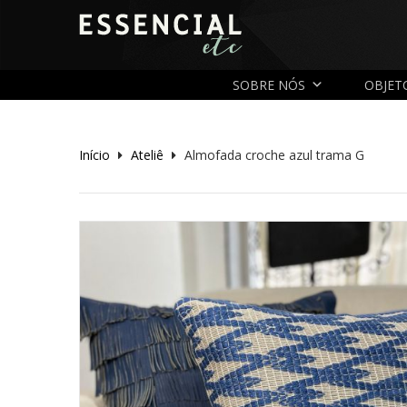
SOBRE NÓS
OBJET
Início
Ateliê
Almofada croche azul trama G