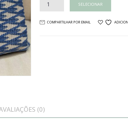
Almofada
SELECIONAR
croche
COMPARTILHAR POR EMAIL
ADICION
azul
trama
G
quantidade
AVALIAÇÕES (0)