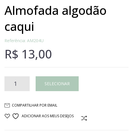
almofada algodão
caqui
Referência: AM204U
R$
13,00
Almofada
SELECIONAR
algodão
COMPARTILHAR POR EMAIL
caqui
ADICIONAR AOS MEUS DESEJOS
COMPARAR
quantidade