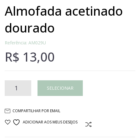
almofada acetinado
dourado
Referência: AM029U
R$
13,00
Almofada
SELECIONAR
acetinado
COMPARTILHAR POR EMAIL
dourado
ADICIONAR AOS MEUS DESEJOS
COMPARAR
quantidade