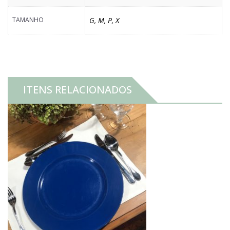
TAMANHO
G
,
M
,
P
,
X
ITENS RELACIONADOS