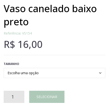
vaso canelado baixo
preto
Referência: VS154
R$
16,00
TAMANHO
VASO
SELECIONAR
CANELADO