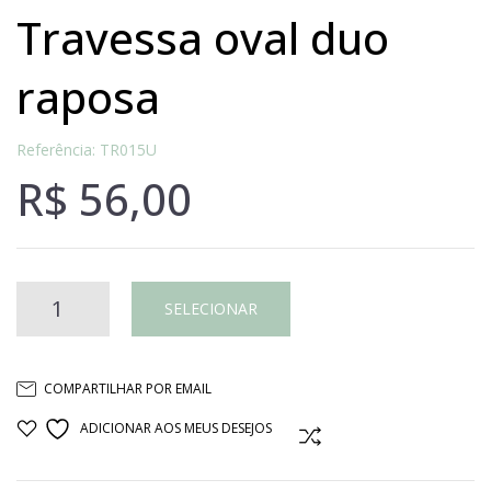
travessa oval duo
raposa
Referência: TR015U
R$
56,00
TRAVESSA
SELECIONAR
OVAL
COMPARTILHAR POR EMAIL
DUO
ADICIONAR AOS MEUS DESEJOS
COMPARAR
RAPOSA