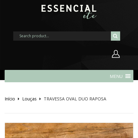
Nome de usuário ou endereço de
MENU
e-mail
Início
Louças
TRAVESSA OVAL DUO RAPOSA
Senha
Lembrar-me