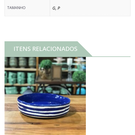
TAMANHO
G
,
P
ITENS RELACIONADOS