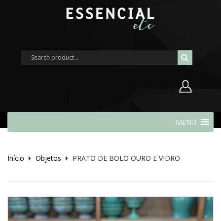
Nome de usuário ou endereço de
MENU
e-mail
Início
Objetos
PRATO DE BOLO OURO E VIDRO
Senha
Lembrar-me