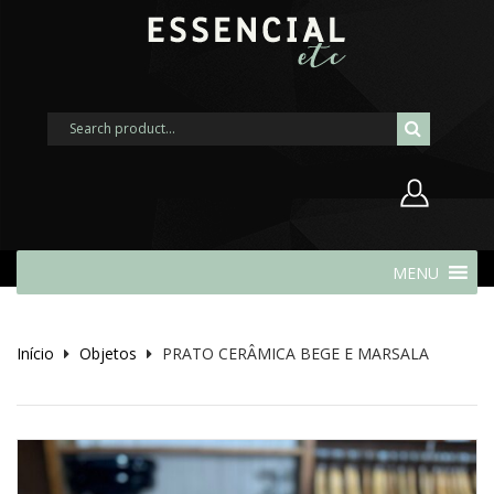
Nome de usuário ou endereço de
MENU
e-mail
Início
Objetos
PRATO CERÂMICA BEGE E MARSALA
Senha
Lembrar-me