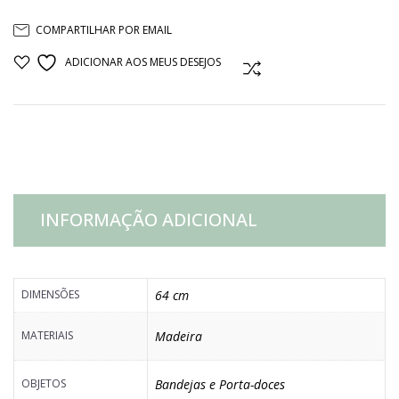
DOCE
COMPARTILHAR POR EMAIL
3
ADICIONAR AOS MEUS DESEJOS
COMPARAR
ANDARES
MADEIRA
E
INFORMAÇÃO ADICIONAL
CORDA
quantidade
DIMENSÕES
64 cm
MATERIAIS
Madeira
OBJETOS
Bandejas e Porta-doces