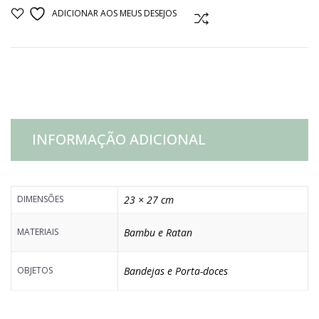
1
ADICIONAR AOS MEUS DESEJOS
COMPARAR
ANDAR
QUADRADO
FIBRA
INFORMAÇÃO ADICIONAL
SINTETICA
P
DIMENSÕES
23 × 27 cm
quantidade
MATERIAIS
Bambu e Ratan
OBJETOS
Bandejas e Porta-doces